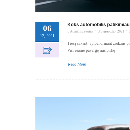
Koks automobilis patikimiau
06
Administratorius
/
6 gruodžio, 2021
/
12, 2021
Tiesą sakant, apibendrinant žodžius pi
Visi esame pavargę nusipirkę
Read More