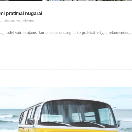
i pratimai nugarai
Patarimai vairuotojams
udą, todėl vairuotojams, kuriems tenka daug laiko praleisti kelyje, rekomenduo