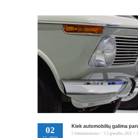
Kiek automobilių galima par
02
Administratorius
/
2 gruodžio, 2021
/