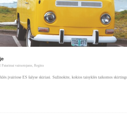
je
Patarimai vairuotojams
,
Regitra
klės įvairiose ES šalyse skiriasi. Sužinokite, kokios taisyklės taikomos skirtin