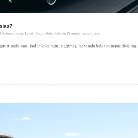
sias?
Automobilio pirkimas
,
Automobilių kėbulai
,
Patarimai vairuotojams
gus ir patikimas, kad ir koks būtų įsigijimas, tai visada keldavo nepasitikėjimą.