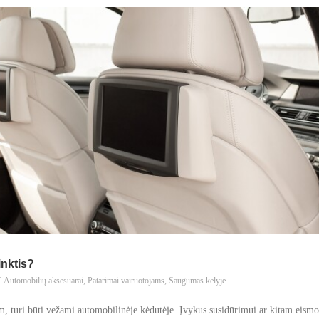
inktis?
Automobilių aksesuarai
,
Patarimai vairuotojams
,
Saugumas kelyje
cm, turi būti vežami automobilinėje kėdutėje. Įvykus susidūrimui ar kitam eismo