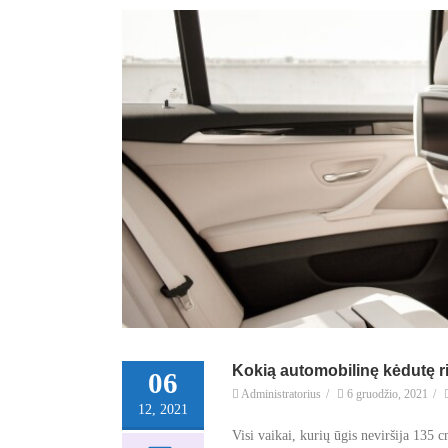
Kokią automobilinę kėdutę r
06
Administratorius
/
6 gruodžio, 2021
/
12, 2021
Visi vaikai, kurių ūgis neviršija 135 