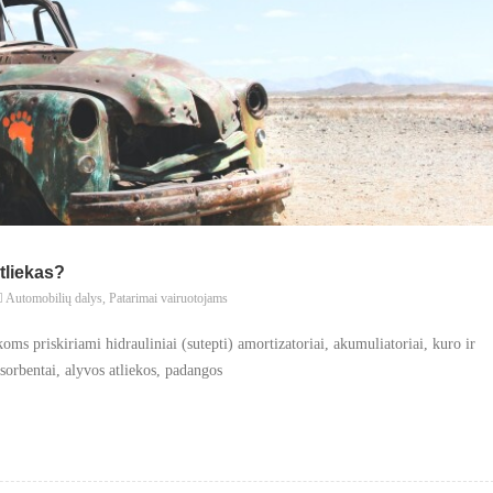
tliekas?
Automobilių dalys
,
Patarimai vairuotojams
oms priskiriami hidrauliniai (sutepti) amortizatoriai, akumuliatoriai, kuro ir
bsorbentai, alyvos atliekos, padangos