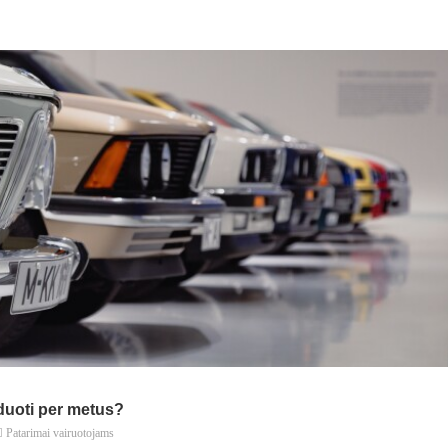
duoti per metus?
Patarimai vairuotojams