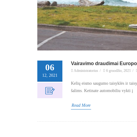
Vairavimo draudimai Europo
06
Administratorius
/
6 gruodžio, 2021
/
12, 2021
Kelių eismo saugumo taisyklės ir taisy
šalims. Ketinate automobiliu vykti į
Read More