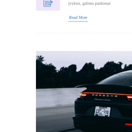
įvykiui, galima patikimai
Read More