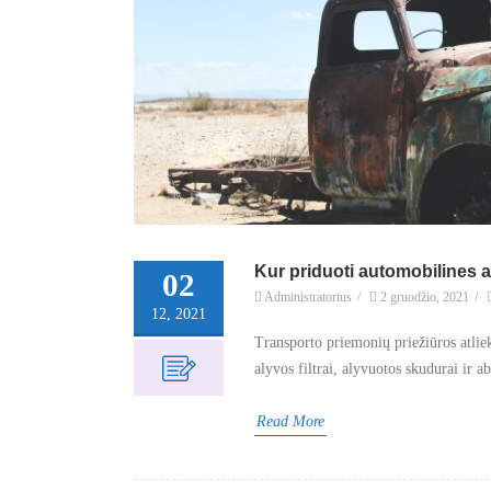
Kur priduoti automobilines a
02
Administratorius
/
2 gruodžio, 2021
/
12, 2021
Transporto priemonių priežiūros atliek
alyvos filtrai, alyvuotos skudurai ir a
Read More