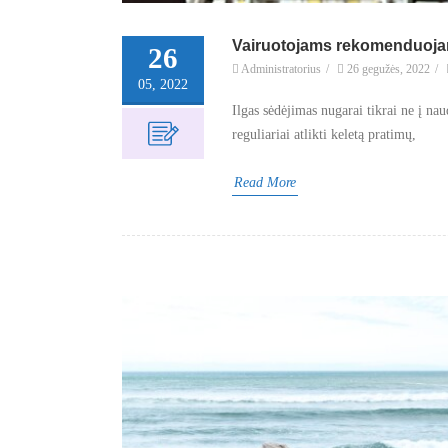
Vairuotojams rekomenduojam
26
Administratorius
/
26 gegužės, 2022
/
05, 2022
Ilgas sėdėjimas nugarai tikrai ne į na
reguliariai atlikti keletą pratimų,
Read More