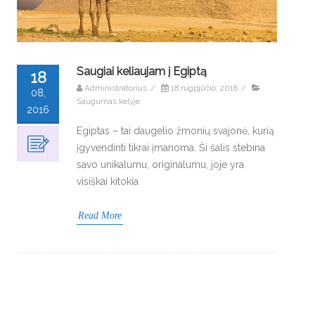
Saugiai keliaujam į Egiptą
18
Administratorius
/
18 rugpjūčio, 2016
/
08,
Saugumas kelyje
2016
Egiptas – tai daugelio žmonių svajonė, kurią
įgyvendinti tikrai įmanoma. Ši šalis stebina
savo unikalumu, originalumu, joje yra
visiškai kitokia
Read More