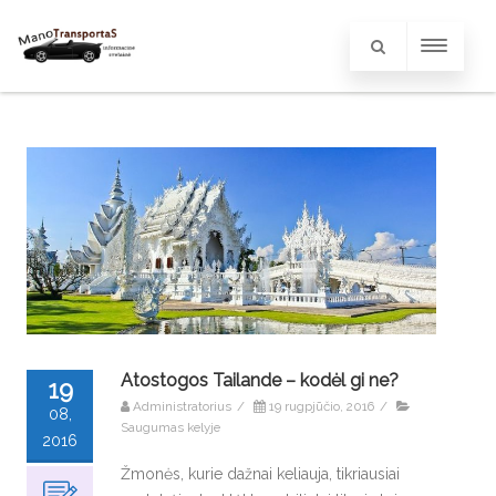
Atostogos Tailande – kodėl gi ne?
19
Administratorius
/
19 rugpjūčio, 2016
/
08,
Saugumas kelyje
2016
Žmonės, kurie dažnai keliauja, tikriausiai