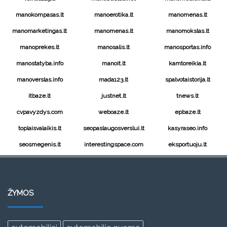
manokompasas.lt
manoerotika.lt
manomenas.lt
manomarketingas.lt
manomenas.lt
manomokslas.lt
manoprekes.lt
manosalis.lt
manosportas.info
manostatyba.info
manoit.lt
kamtoreikia.lt
manoverslas.info
mada123.lt
spalvotaistorija.lt
itbaze.lt
justnet.lt
tnews.lt
cvpavyzdys.com
weboaze.lt
epbaze.lt
toplaisvalaikis.lt
seopaslaugosverslui.lt
kasyraseo.info
seosmegenis.lt
interestingspace.com
eksportuoju.lt
ŽYMOS