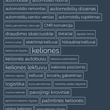
automobiliai
automobilio nuoma
automobilių dizainas
automobilio remontas
automobilių serviso verslas
automobilių supirkimas
CMR konvencija
baldų pervežimai Lietuvoje
draudimo skaiciuokle
dviračiai
egiptas kaina
elektriniai keltuvai
hidrauliniai keltuvai
eismo įvykiai
kelionės
kelionė po Egiptą
kelionės autobusu
kelionės automobiliu
kelionės lėktuvu
kelionės pėsčiomis
keltuvai
krovinių gabenimas
kelionė į egiptą
logistika
lovos pervežimas
narkotikų testas šlapime
pavojingi kroviniai
nuoma kelionei
pažintinės kelionės
pažintinė kelionė į Egiptą
pigios kelionės
pigios kelionės į Egiptą