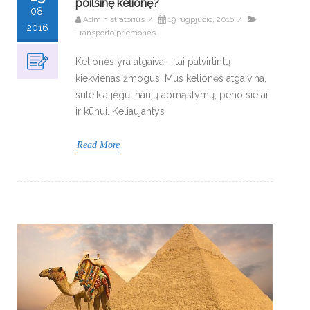
poilsinę kelionę?
08,
Administratorius
/
19 rugpjūčio, 2016
/
2016
Transporto priemonės
Kelionės yra atgaiva – tai patvirtintų
kiekvienas žmogus. Mus kelionės atgaivina,
suteikia jėgų, naujų apmąstymų, peno sielai
ir kūnui. Keliaujantys
Read More