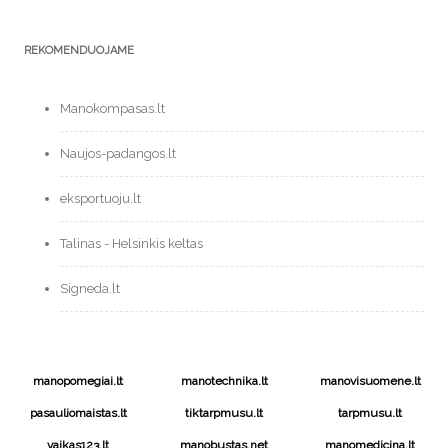
REKOMENDUOJAME
Manokompasas.lt
Naujos-padangos.lt
eksportuoju.lt
Talinas - Helsinkis keltas
Signeda.lt
manopomegiai.lt
manotechnika.lt
manovisuomene.lt
pasauliomaistas.lt
tiktarpmusu.lt
tarpmusu.lt
vaikas123.lt
manobustas.net
manomedicina.lt