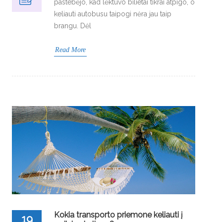
pastebėjo, kad lėktuvo bilietai tikrai atpigo, o
keliauti autobusu taipogi nėra jau taip
brangu. Dėl
Read More
Kokia transporto priemone keliauti į
19