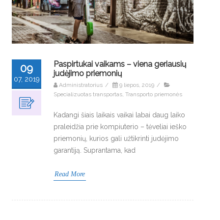
Paspirtukai vaikams – viena geriausių
09
judėjimo priemonių
07, 2019
Administratorius
/
9 liepos, 2019
/
Specializuotas transportas
,
Transporto priemonės
Kadangi šiais laikais vaikai labai daug laiko
praleidžia prie kompiuterio – tėveliai ieško
priemonių, kurios gali užtikrinti judėjimo
garantiją. Suprantama, kad
Read More