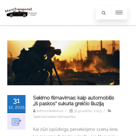
Sekimo filmavimas: kaip automobilis
31
„iš paskos“ sukuria greičio iliuziją
12, 2025
Administratorius
/
31 gruodžio, 2025
/
Specializuotas transportas
Kai žiūri įspūdingą persekiojimo sceną kine,