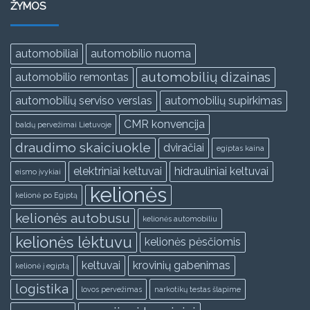
ŽYMOS
automobiliai
automobilio nuoma
automobilių dizainas
automobilio remontas
automobilių serviso verslas
automobilių supirkimas
CMR konvencija
baldų pervežimai Lietuvoje
draudimo skaiciuokle
dviračiai
egiptas kaina
elektriniai keltuvai
hidrauliniai keltuvai
eismo įvykiai
kelionės
kelionė po Egiptą
kelionės autobusu
kelionės automobiliu
kelionės lėktuvu
kelionės pėsčiomis
keltuvai
krovinių gabenimas
kelionė į egiptą
logistika
lovos pervežimas
narkotikų testas šlapime