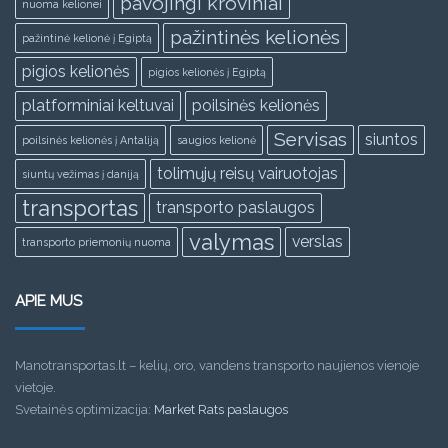
pavojingi kroviniai
nuoma kelionei
pažintinės kelionės
pažintinė kelionė į Egiptą
pigios kelionės
pigios kelionės į Egiptą
platforminiai keltuvai
poilsinės kelionės
Servisas
siuntos
poilsinės kelionės į Antaliją
saugios kelionė
tolimųjų reisų vairuotojas
siuntų vežimas į daniją
transportas
transporto paslaugos
valymas
verslas
transporto priemonių nuoma
APIE MUS
Manotransportas.lt – kelių, oro, vandens transporto naujienos vienoje
vietoje.
Svetainės optimizacija:
Market Rats paslaugos