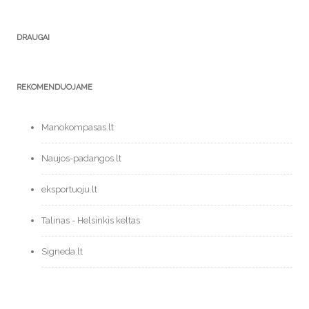
DRAUGAI
REKOMENDUOJAME
Manokompasas.lt
Naujos-padangos.lt
eksportuoju.lt
Talinas - Helsinkis keltas
Signeda.lt