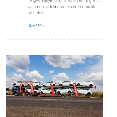
lengva manyti, kad ji sukurta vien tik greičiu:
automobiliai lekia, kamera dreba, muzika
spaudžia,
Read More