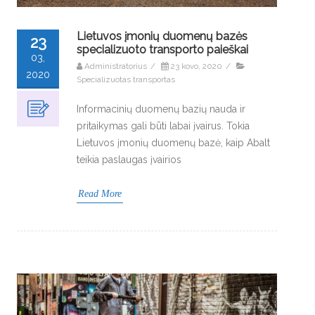
Lietuvos įmonių duomenų bazės
23
specializuoto transporto paieškai
03,
Administratorius
/
23 kovo, 2020
/
2020
Specializuotas transportas
Informacinių duomenų bazių nauda ir
pritaikymas gali būti labai įvairus. Tokia
Lietuvos įmonių duomenų bazė, kaip Abalt
teikia paslaugas įvairios
Read More