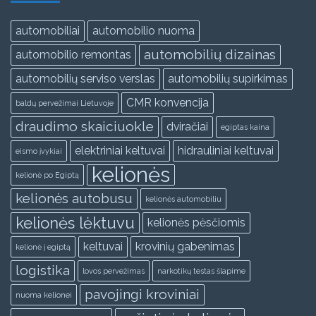
automobiliai
automobilio nuoma
automobilių dizainas
automobilio remontas
automobilių serviso verslas
automobilių supirkimas
CMR konvencija
baldų pervežimai Lietuvoje
draudimo skaiciuokle
dviračiai
egiptas kaina
elektriniai keltuvai
hidrauliniai keltuvai
eismo įvykiai
kelionės
kelionė po Egiptą
kelionės autobusu
kelionės automobiliu
kelionės lėktuvu
kelionės pėsčiomis
keltuvai
krovinių gabenimas
kelionė į egiptą
logistika
lovos pervežimas
narkotikų testas šlapime
pavojingi kroviniai
nuoma kelionei