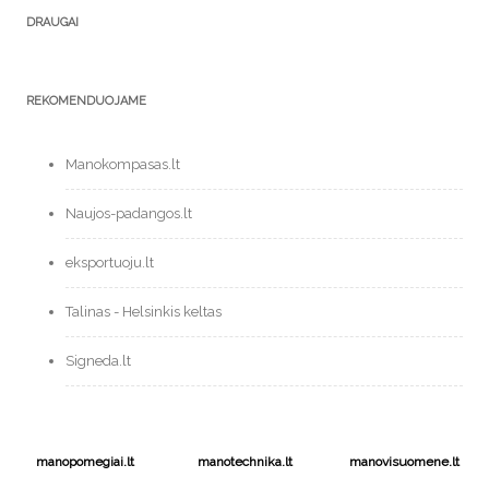
DRAUGAI
REKOMENDUOJAME
Manokompasas.lt
Naujos-padangos.lt
eksportuoju.lt
Talinas - Helsinkis keltas
Signeda.lt
manopomegiai.lt
manotechnika.lt
manovisuomene.lt