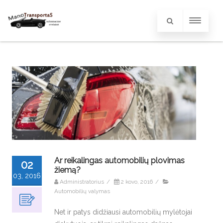
Ar reikalingas automobilių plovimas
02
žiemą?
03, 2016
Administratorius
/
2 kovo, 2016
/
Automobilių valymas
Net ir patys didžiausi automobilių mylėtojai