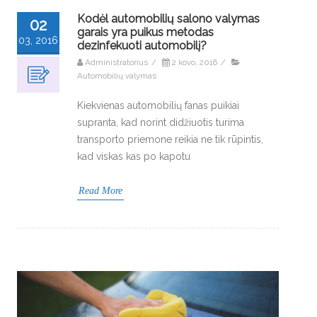
Kodėl automobilių salono valymas
02
garais yra puikus metodas
03, 2016
dezinfekuoti automobilį?
Administratorius
/
2 kovo, 2016
/
Automobilių valymas
Kiekvienas automobilių fanas puikiai
supranta, kad norint didžiuotis turima
transporto priemone reikia ne tik rūpintis,
kad viskas kas po kapotu
Read More