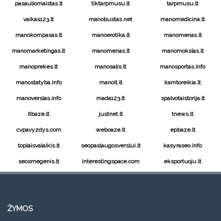
pasauliomaistas.lt
tiktarpmusu.lt
tarpmusu.lt
vaikas123.lt
manobustas.net
manomedicina.lt
manokompasas.lt
manoerotika.lt
manomenas.lt
manomarketingas.lt
manomenas.lt
manomokslas.lt
manoprekes.lt
manosalis.lt
manosportas.info
manostatyba.info
manoit.lt
kamtoreikia.lt
manoverslas.info
mada123.lt
spalvotaistorija.lt
itbaze.lt
justnet.lt
tnews.lt
cvpavyzdys.com
weboaze.lt
epbaze.lt
toplaisvalaikis.lt
seopaslaugosverslui.lt
kasyraseo.info
seosmegenis.lt
interestingspace.com
eksportuoju.lt
ŽYMOS