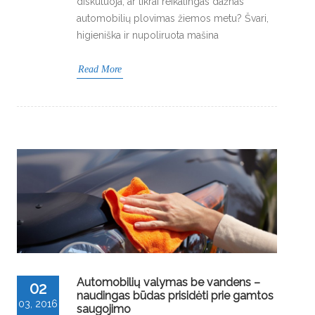
diskutuoja, ar tikrai reikalingas dažnas
automobilių plovimas žiemos metu? Švari,
higieniška ir nupoliruota mašina
Read More
Automobilių valymas be vandens –
02
naudingas būdas prisidėti prie gamtos
03, 2016
saugojimo