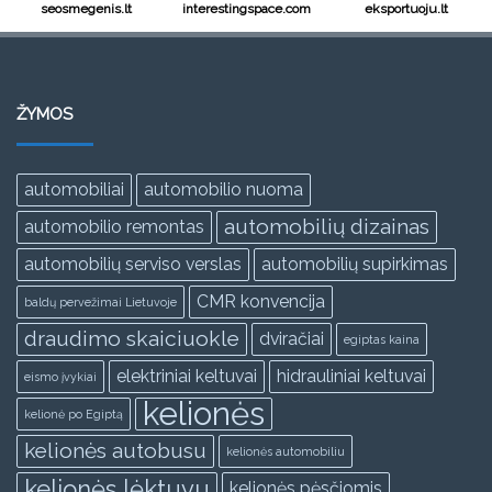
seosmegenis.lt
interestingspace.com
eksportuoju.lt
ŽYMOS
automobiliai
automobilio nuoma
automobilių dizainas
automobilio remontas
automobilių serviso verslas
automobilių supirkimas
CMR konvencija
baldų pervežimai Lietuvoje
draudimo skaiciuokle
dviračiai
egiptas kaina
elektriniai keltuvai
hidrauliniai keltuvai
eismo įvykiai
kelionės
kelionė po Egiptą
kelionės autobusu
kelionės automobiliu
kelionės lėktuvu
kelionės pėsčiomis