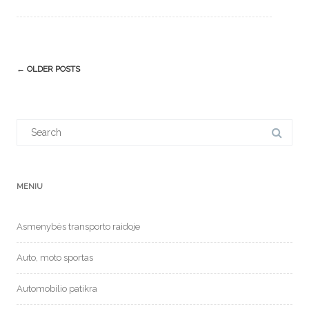
Post
←
OLDER POSTS
navigation
Search
for:
MENIU
Asmenybės transporto raidoje
Auto, moto sportas
Automobilio patikra