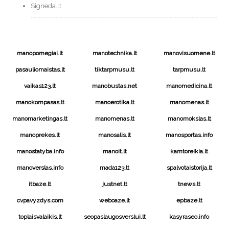
Signeda.lt
manopomegiai.lt
manotechnika.lt
manovisuomene.lt
pasauliomaistas.lt
tiktarpmusu.lt
tarpmusu.lt
vaikas123.lt
manobustas.net
manomedicina.lt
manokompasas.lt
manoerotika.lt
manomenas.lt
manomarketingas.lt
manomenas.lt
manomokslas.lt
manoprekes.lt
manosalis.lt
manosportas.info
manostatyba.info
manoit.lt
kamtoreikia.lt
manoverslas.info
mada123.lt
spalvotaistorija.lt
itbaze.lt
justnet.lt
tnews.lt
cvpavyzdys.com
weboaze.lt
epbaze.lt
toplaisvalaikis.lt
seopaslaugosverslui.lt
kasyraseo.info