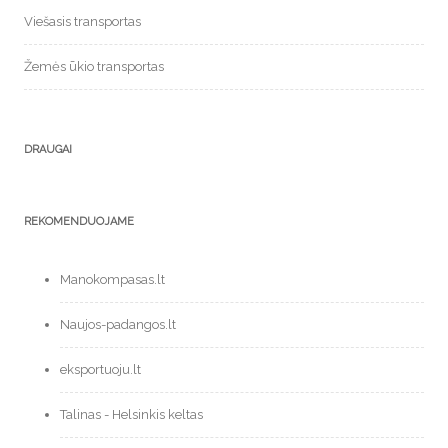
Viešasis transportas
Žemės ūkio transportas
DRAUGAI
REKOMENDUOJAME
Manokompasas.lt
Naujos-padangos.lt
eksportuoju.lt
Talinas - Helsinkis keltas