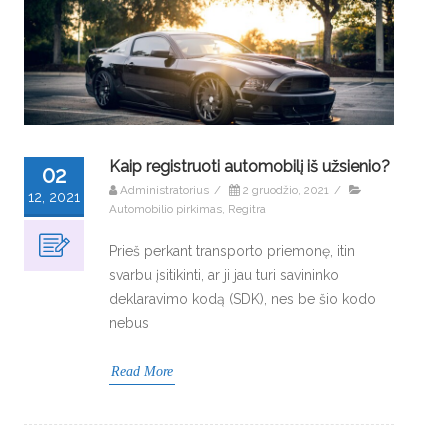
Kaip registruoti automobilį iš užsienio?
02
Administratorius
/
2 gruodžio, 2021
/
12, 2021
Automobilio pirkimas
,
Regitra
Prieš perkant transporto priemonę, itin
svarbu įsitikinti, ar ji jau turi savininko
deklaravimo kodą (SDK), nes be šio kodo
nebus
Read More