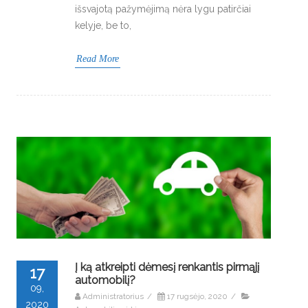
išsvajotą pažymėjimą nėra lygu patirčiai
kelyje, be to,
Read More
Į ką atkreipti dėmesį renkantis pirmąjį
17
automobilį?
09,
Administratorius
/
17 rugsėjo, 2020
/
2020