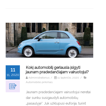
Kokį automobilį geriausia įsigyti
11
jaunam pradedančiajam vairuotojui?
11, 2020
Administratorius
/
11 lapkričio, 2020
/
Automobilio pirkimas
Jaunam pradedančiajam vairuotojui neretai
dar sunku susigaudyti automobilių
„pasaulyje“. Juk užklupusi euforija, turint