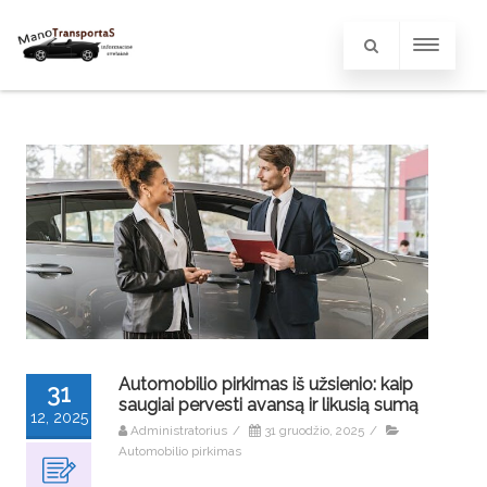
Automobilio pirkimas iš užsienio: kaip
31
saugiai pervesti avansą ir likusią sumą
12, 2025
Administratorius
/
31 gruodžio, 2025
/
Automobilio pirkimas