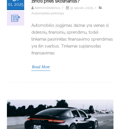
žinoti prieš skolinantis?
01, 2025
Administratorius
/
31 sausio, 2025
/
Automobilio pirkimas
Automobilio įsigijimas dažnai yra vienas iš
didesnių finansinių sprendimų, todėl
tinkamai pasirinktas finansavimo sprendimas
yra itin svarbus. Tinkamai suplanuotas
finansavimas
Read More