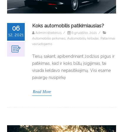
Koks automobilis patikimiausias?
06
Administratorius
/
6 gruodžio, 2021
/
12, 2021
Automobilio pirkimas
,
Automobilių kėbulai
,
Patarimai
vairuotojams
Tiesą sakant, apibendrinant žodžius pigus ir
patikimas, kad ir koks būtų įsigijimas, tai
visada keldavo nepasitikėjimą. Visi esame
pavargę nusipirkę
Read More