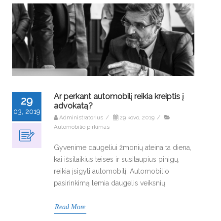
Ar perkant automobilį reikia kreiptis į
29
advokatą?
03, 2019
Administratorius
/
29 kovo, 2019
/
Automobilio pirkimas
Gyvenime daugeliui žmonių ateina ta diena,
kai išsilaikius teises ir susitaupius pinigų,
reikia įsigyti automobilį. Automobilio
pasirinkimą lemia daugelis veiksnių.
Read More