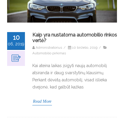
Kaip yra nustatoma automobilio rinkos
10
vertė?
06, 2019
Administratorius
/
10 birželio, 2019
/
Automobilio pirkimas
Kai ateina laikas įsigyti naują automobilį
atsiranda ir daug svarstytinų klausimų.
Perkant dėvėtą automobilį, visad išlieka
dvejonė, kad galbūt kažkas
Read More