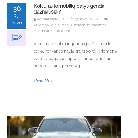
Kokių automobilių dalys genda
30
dažniausiai?
03,
Administratorius
/
30 kovo, 2020
/
2020
Automobilio pirkimas
,
Automobilio remontas
,
Patarimai vairuotojams
Vieni automobiliai genda greičiau nei kiti,
todėl renkantis naują transporto priemonę
vertėtų pagalvoti apie tai, ar jos priežiūra
nepareikalaus pernelyg
Read More