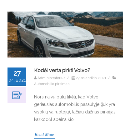
Kodėl verta pirkti Volvo?
27
Administratorius
/
27 balandžio, 2021
/
04, 2021
Automobilio pirkimas
Nors naivu būtų tikėti, kad Volvo –
geriausias automobilis pasaulyje (juk yra
visokių vairuotojų), tačiau dažnas pirkėjas
kažkodėl apeina šio
Read More