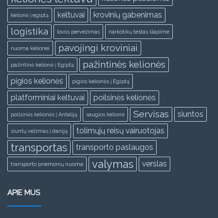
keltuvai
krovinių gabenimas
kelionė į egiptą
logistika
lovos pervežimas
narkotikų testas šlapime
pavojingi kroviniai
nuoma kelionei
pažintinės kelionės
pažintinė kelionė į Egiptą
pigios kelionės
pigios kelionės į Egiptą
platforminiai keltuvai
poilsinės kelionės
Servisas
siuntos
poilsinės kelionės į Antaliją
saugios kelionė
tolimųjų reisų vairuotojas
siuntų vežimas į daniją
transportas
transporto paslaugos
valymas
verslas
transporto priemonių nuoma
APIE MUS