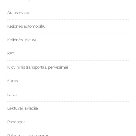
Autoservisas
Kelionės automobiliu
Kelionės lėktuvu
KET
Krovininis transportas, pervežimai
Kuras
Laivai
Lėktuvai, aviacija
Padangos
Patarimai vairuotojams