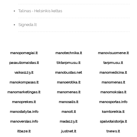
Talinas - Helsinkis keltas
Signeda.lt
manopomegiai.lt
manotechnika.lt
manovisuomene.lt
pasauliomaistas.lt
tiktarpmusu.lt
tarpmusu.lt
vaikas123.lt
manobustas.net
manomedicina.lt
manokompasas.lt
manoerotika.lt
manomenas.lt
manomarketingas.lt
manomenas.lt
manomokslas.lt
manoprekes.lt
manosalis.lt
manosportas.info
manostatyba.info
manoit.lt
kamtoreikia.lt
manoverslas.info
mada123.lt
spalvotaistorija.lt
itbaze.lt
justnet.lt
tnews.lt