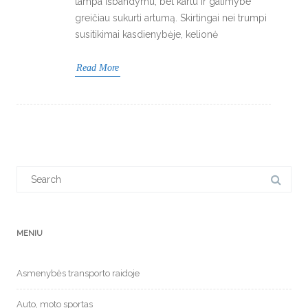
tampa išbandymu, bet kartu ir galimybe
greičiau sukurti artumą. Skirtingai nei trumpi
susitikimai kasdienybėje, kelionė
Read More
Search
for:
MENIU
Asmenybės transporto raidoje
Auto, moto sportas