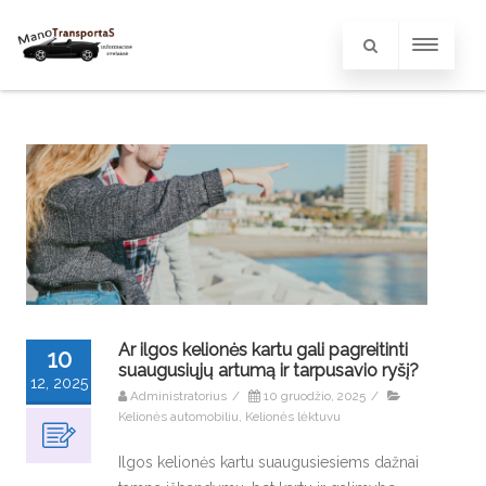
Ar ilgos kelionės kartu gali pagreitinti
10
suaugusiųjų artumą ir tarpusavio ryšį?
12, 2025
Administratorius
/
10 gruodžio, 2025
/
Kelionės automobiliu
,
Kelionės lėktuvu
Ilgos kelionės kartu suaugusiesiems dažnai