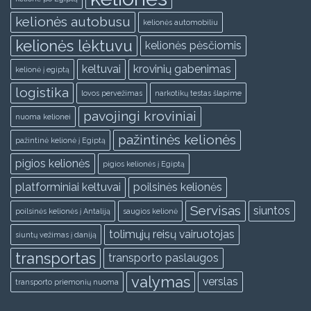
kelionės autobusu
kelionės automobiliu
kelionės lėktuvu
kelionės pėsčiomis
keltuvai
krovinių gabenimas
kelionė į egiptą
logistika
lovos pervežimas
narkotikų testas šlapime
pavojingi kroviniai
nuoma kelionei
pažintinės kelionės
pažintinė kelionė į Egiptą
pigios kelionės
pigios kelionės į Egiptą
platforminiai keltuvai
poilsinės kelionės
Servisas
siuntos
poilsinės kelionės į Antaliją
saugios kelionė
tolimųjų reisų vairuotojas
siuntų vežimas į daniją
transportas
transporto paslaugos
valymas
verslas
transporto priemonių nuoma