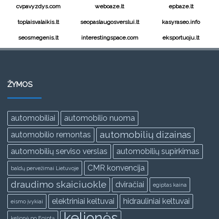
cvpavyzdys.com
weboaze.lt
epbaze.lt
toplaisvalaikis.lt
seopaslaugosverslui.lt
kasyraseo.info
seosmegenis.lt
interestingspace.com
eksportuoju.lt
ŽYMOS
automobiliai
automobilio nuoma
automobilių dizainas
automobilio remontas
automobilių serviso verslas
automobilių supirkimas
CMR konvencija
baldų pervežimai Lietuvoje
draudimo skaiciuokle
dviračiai
egiptas kaina
elektriniai keltuvai
hidrauliniai keltuvai
eismo įvykiai
kelionės
kelionė po Egiptą