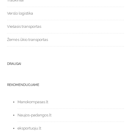
Traukiniai
Verslo logistika
Viešasis transportas
Žemės ūkio transportas
DRAUGAI
REKOMENDUOJAME
Manokompasas.lt
Naujos-padangos.lt
eksportuoju.lt