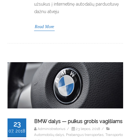
užsukus į internetinę autodalių parduotuvę
dažnu atveju
Read More
BMW dalys — puikus grobis vagišiams
23
Administratorius
/
23 liepos, 2018
/
07, 2018
Automobilių dalys
,
Prabangus transportas
,
Transporto