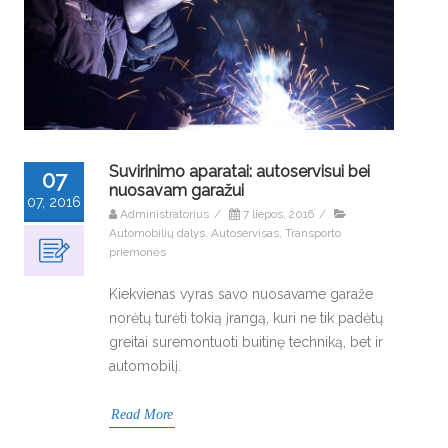
Suvirinimo aparatai: autoservisui bei
07
nuosavam garažui
07, 2016
Administratorius
/
7 liepos, 2016
/
Automobilių dalys
,
Autoservisas
,
Transporto
priemonės
Kiekvienas vyras savo nuosavame garaže
norėtų turėti tokią įrangą, kuri ne tik padėtų
greitai suremontuoti buitinę techniką, bet ir
automobilį.
Read More