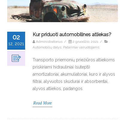
Kur priduoti automobilines atliekas?
02
Administratorius
/
2 gruodžio, 2021
/
12, 2021
Automobilių dalys
,
Patarimai vairuotojams
Transporto priemonių priežiūros atliekoms
priskiriami hidrauliniai (sutepti)
amortizatoriai, akumuliatoriai, kuro ir alyvos
filtrai, alyvuotos skudurai ir absorbentai,
alyvos atliekos, padangos
Read More