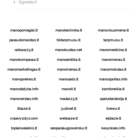
Signeda.lt
manopomegiai.lt
manotechnika.lt
manovisuomene.lt
pasauliomaistas.lt
tiktarpmusu.lt
tarpmusu.lt
vaikas123.lt
manobustas.net
manomedicina.lt
manokompasas.lt
manoerotika.lt
manomenas.lt
manomarketingas.lt
manomenas.lt
manomokslas.lt
manoprekes.lt
manosalis.lt
manosportas.info
manostatyba.info
manoit.lt
kamtoreikia.lt
manoverslas.info
mada123.lt
spalvotaistorija.lt
itbaze.lt
justnet.lt
tnews.lt
cvpavyzdys.com
weboaze.lt
epbaze.lt
toplaisvalaikis.lt
seopaslaugosverslui.lt
kasyraseo.info