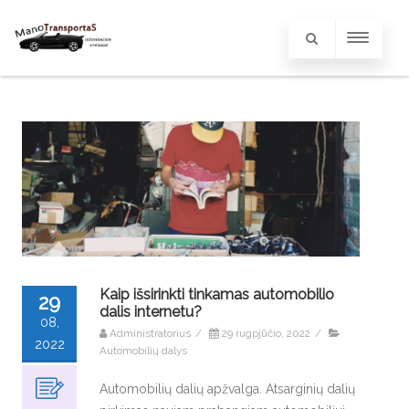
Kaip išsirinkti tinkamas automobilio
29
dalis internetu?
08,
Administratorius
/
29 rugpjūčio, 2022
/
2022
Automobilių dalys
Automobilių dalių apžvalga. Atsarginių dalių