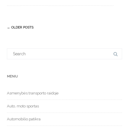
Post
←
OLDER POSTS
navigation
Search
for:
MENIU
Asmenybės transporto raidoje
Auto, moto sportas
Automobilio patikra