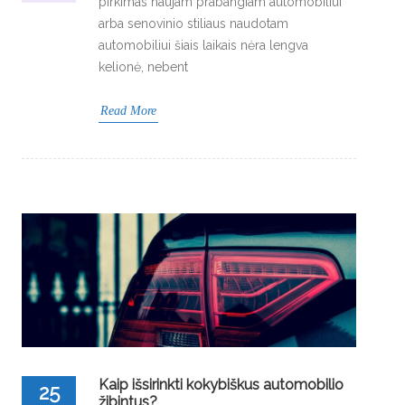
pirkimas naujam prabangiam automobiliui
arba senovinio stiliaus naudotam
automobiliui šiais laikais nėra lengva
kelionė, nebent
Read More
Kaip išsirinkti kokybiškus automobilio
25
žibintus?