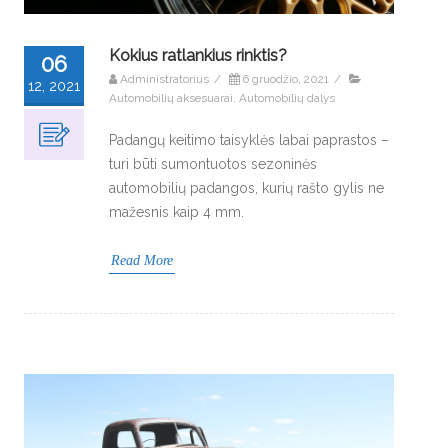
Kokius ratlankius rinktis?
06
Administratorius
/
6 gruodžio, 2021
/
12, 2021
Automobilių aksesuarai
,
Automobilių dalys
Padangų keitimo taisyklės labai paprastos –
turi būti sumontuotos sezoninės
automobilių padangos, kurių rašto gylis ne
mažesnis kaip 4 mm.
Read More