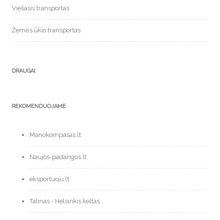
Viešasis transportas
Žemės ūkio transportas
DRAUGAI
REKOMENDUOJAME
Manokompasas.lt
Naujos-padangos.lt
eksportuoju.lt
Talinas - Helsinkis keltas