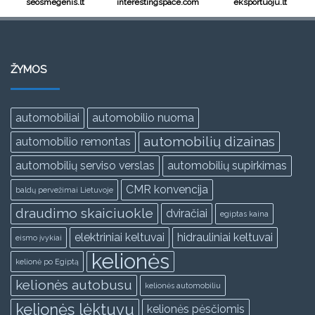
seosmegenis.lt
interestingspace.com
eksportuoju.lt
ŽYMOS
automobiliai
automobilio nuoma
automobilių dizainas
automobilio remontas
automobilių serviso verslas
automobilių supirkimas
CMR konvencija
baldų pervežimai Lietuvoje
draudimo skaiciuokle
dviračiai
egiptas kaina
elektriniai keltuvai
hidrauliniai keltuvai
eismo įvykiai
kelionės
kelionė po Egiptą
kelionės autobusu
kelionės automobiliu
kelionės lėktuvu
kelionės pėsčiomis