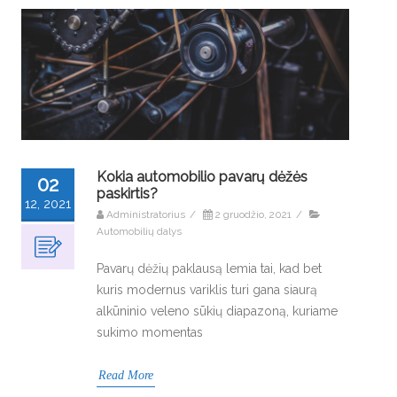
Kokia automobilio pavarų dėžės
02
paskirtis?
12, 2021
Administratorius
/
2 gruodžio, 2021
/
Automobilių dalys
Pavarų dėžių paklausą lemia tai, kad bet
kuris modernus variklis turi gana siaurą
alkūninio veleno sūkių diapazoną, kuriame
sukimo momentas
Read More