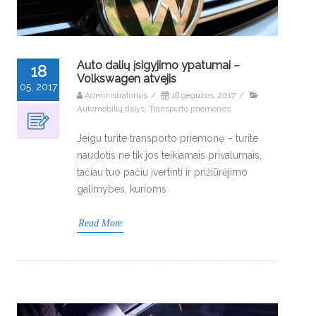
Auto dalių įsigyjimo ypatumai –
18
Volkswagen atvejis
05, 2017
Administratorius
/
18 gegužės, 2017
/
Automobilių dalys
,
Transporto priemonės
Jeigu turite transporto priemonę – turite
naudotis ne tik jos teikiamais privalumais,
tačiau tuo pačiu įvertinti ir prižiūrėjimo
galimybes, kurioms
Read More