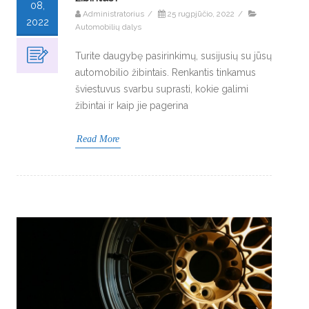
08,
Administratorius
/
25 rugpjūčio, 2022
/
2022
Automobilių dalys
Turite daugybę pasirinkimų, susijusių su jūsų
automobilio žibintais. Renkantis tinkamus
šviestuvus svarbu suprasti, kokie galimi
žibintai ir kaip jie pagerina
Read More