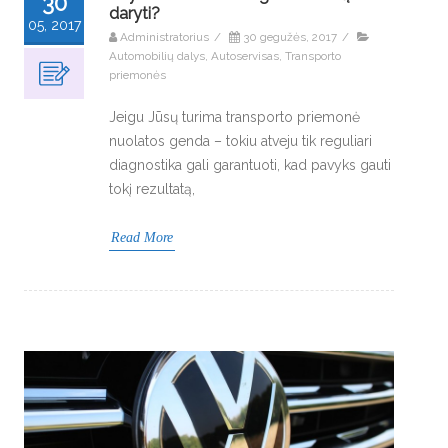
30
daryti?
05, 2017
Administratorius
/
30 gegužės, 2017
/
Automobilių dalys
,
Autoservisas
,
Transporto
priemonės
Jeigu Jūsų turima transporto priemonė
nuolatos genda – tokiu atveju tik reguliari
diagnostika gali garantuoti, kad pavyks gauti
tokį rezultatą,
Read More