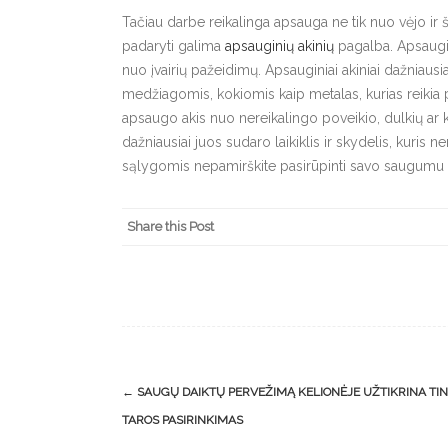
Tačiau darbe reikalinga apsauga ne tik nuo vėjo ir šal
padaryti galima
apsauginių akinių
pagalba. Apsaugini
nuo įvairių pažeidimų. Apsauginiai akiniai dažniaus
medžiagomis, kokiomis kaip metalas, kurias reikia pj
apsaugo akis nuo nereikalingo poveikio, dulkių ar ki
dažniausiai juos sudaro laikiklis ir skydelis, kuris 
sąlygomis nepamirškite pasirūpinti savo saugumu i
Share this Post
Post
←
SAUGŲ DAIKTŲ PERVEŽIMĄ KELIONĖJE UŽTIKRINA T
navigation
TAROS PASIRINKIMAS