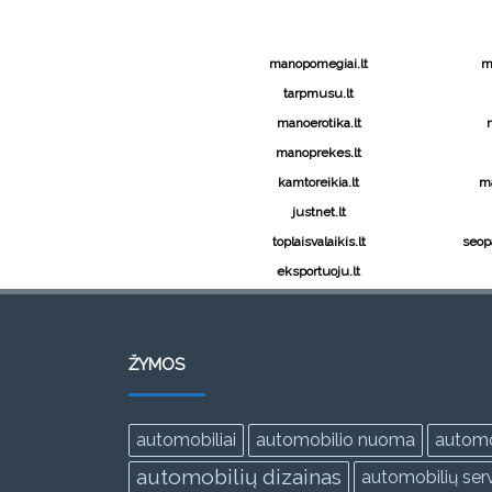
manopomegiai.lt
m
tarpmusu.lt
manoerotika.lt
manoprekes.lt
kamtoreikia.lt
ma
justnet.lt
toplaisvalaikis.lt
seopa
eksportuoju.lt
ŽYMOS
automobiliai
automobilio nuoma
automo
automobilių dizainas
automobilių serv