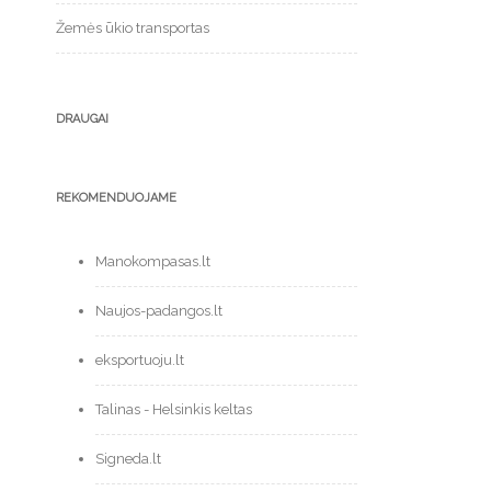
Žemės ūkio transportas
DRAUGAI
REKOMENDUOJAME
Manokompasas.lt
Naujos-padangos.lt
eksportuoju.lt
Talinas - Helsinkis keltas
Signeda.lt