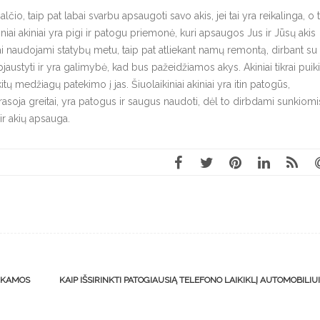
čio, taip pat labai svarbu apsaugoti savo akis, jei tai yra reikalinga, o t
ai akiniai yra pigi ir patogu priemonė, kuri apsaugos Jus ir Jūsų akis
iai naudojami statybų metu, taip pat atliekant namų remontą, dirbant su
austyti ir yra galimybė, kad bus pažeidžiamos akys. Akiniai tikrai puiki
tų medžiagų patekimo į jas. Šiuolaikiniai akiniai yra itin patogūs,
nerasoja greitai, yra patogus ir saugus naudoti, dėl to dirbdami sunkiomi
r akių apsauga.
INKAMOS
KAIP IŠSIRINKTI PATOGIAUSIĄ TELEFONO LAIKIKLĮ AUTOMOBILIU