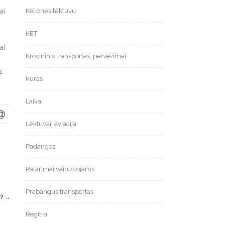
ai
Kelionės lėktuvu
KET
ai
Krovininis transportas, pervežimai
s
Kuras
Laivai
Lėktuvai, aviacija
Padangos
Patarimai vairuotojams
Prabangus transportas
I?
→
Regitra