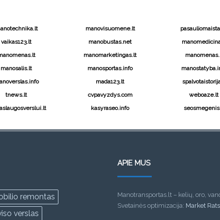
anotechnika.lt
manovisuomene.lt
pasauliomaistas
vaikas123.lt
manobustas.net
manomedicina.
manomenas.lt
manomarketingas.lt
manomenas.l
manosalis.lt
manosportas.info
manostatyba.i
noverslas.info
mada123.lt
spalvotaistorija
tnews.lt
cvpavyzdys.com
weboaze.lt
slaugosverslui.lt
kasyraseo.info
seosmegenis.
APIE MUS
Manotransportas.lt – kelių, oro, van
bilio remontas
Svetainės optimizacija:
Market Rat
iso verslas