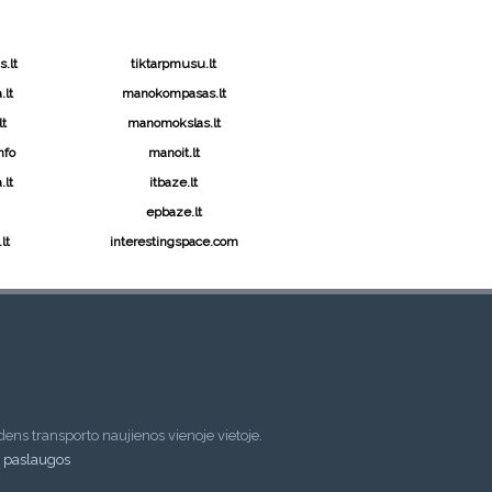
.lt
tiktarpmusu.lt
lt
manokompasas.lt
t
manomokslas.lt
nfo
manoit.lt
.lt
itbaze.lt
epbaze.lt
lt
interestingspace.com
dens transporto naujienos vienoje vietoje.
s paslaugos