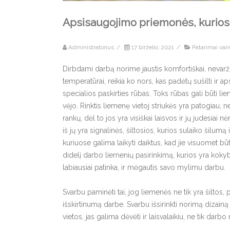
Apsisaugojimo priemonės, kurios
Administratorius
/
17 birželio, 2021
/
Patarimai vai
Dirbdami darbą norime jaustis komfortiškai, nevaržom
temperatūrai, reikia ko nors, kas padėtų sušilti ir
specialios paskirties rūbas. Toks rūbas gali būti lie
vėjo. Rinktis liemenę vietoj striukės yra patogiau, 
rankų, dėl to jos yra visiškai laisvos ir jų judesiai 
iš jų yra signalinės, šiltosios, kurios sulaiko šilum
kuriuose galima laikyti daiktus, kad jie visuomet bū
didelį darbo liemenių pasirinkimą, kurios yra kokybišk
labiausiai patinka, ir mėgautis savo mylimu darbu.
Svarbu paminėti tai, jog liemenės ne tik yra šiltos, 
išskirtinumą darbe. Svarbu išsirinkti norimą dizai
vietos, jas galima dėvėti ir laisvalaikiu, ne tik darb