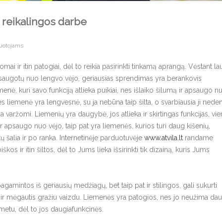
 reikalingos darbe
ruotojams
ai ir itin patogiai, dėl to reikia pasirinkti tinkamą aprangą. Vėstant l
 apsaugotų nuo lengvo vėjo, geriausias sprendimas yra berankovis
menė, kuri savo funkciją atlieka puikiai, nes išlaiko šilumą ir apsaugo n
nes liemenė yra lengvesnė, su ja nebūna taip šilta, o svarbiausia ji nede
nėra varžomi. Liemenių yra daugybė, jos atlieka ir skirtingas funkcijas, vi
ą ir apsaugo nuo vėjo, taip pat yra liemenės, kurios turi daug kišenių,
tų šalia ir po ranka. Internetinėje parduotuvėje
www.atvila.lt
randame
os ir itin šiltos, dėl to Jums lieka išsirinkti tik dizainą, kuris Jums
pagamintos iš geriausių medžiagų, bet taip pat ir stilingos, gali sukurti
ną ir mėgautis gražiu vaizdu. Liemenės yra patogios, nes jo neužima da
o metu, dėl to jos daugiafunkcinės.