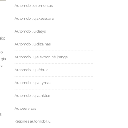
Automobilio remontas
Automobilių aksesuarai
Automobilių dalys
auko
Automobilių dizainas
uo
Automobilių elektroninė įranga
ngia
ena
Automobilių kėbulai
Automobilių valymas
Automobilių varikliai
Autoservisas
ug
Kelionės automobiliu