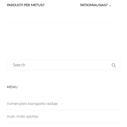
navigation
PARDUOTI PER METUS?
PATIKIMIAUSIAS?
→
Search
for:
MENIU
Asmenybės transporto raidoje
Auto, moto sportas