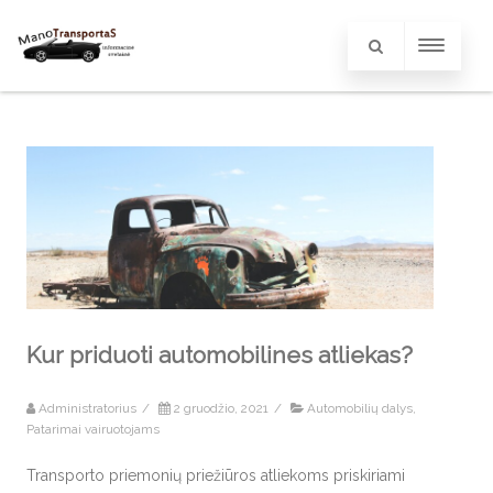
Kur priduoti automobilines atliekas?
Administratorius
/
2 gruodžio, 2021
/
Automobilių dalys
,
Patarimai vairuotojams
Transporto priemonių priežiūros atliekoms priskiriami