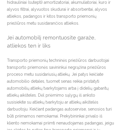
hidrauliniai (sutepti) amortizatoriai, akumuliatoriai, kuro ir
alyvos filtrai, alyvuotos skudurai ir absorbentai, alyvos
atliekos, padangos ir kitos transporto priemonių
priežiūros metu susidarančios atliekos.
Jei automobilį remontuosite garaže,
atliekos ten ir liks
Transporto priemonių techninės priežiūros darbuotojai
transporto priemonės savininkui negrąžina priežiūros
proceso metu susidariusių atliekų. Jei patys keičiate
automobilio detales, tuomet senas reikia pristatyti
automobilių atliekų tvarkytojams arba į didelių gabaritų
atliekų aikšteles. Dėl priėmimo sąlygų iš anksto
susisiekite su atliekų tvarkytoju ar atliekų aikštelės
darbuotoju. Keičiant padangas autoservise, senosios turi
būti priimamos nemokamai. Prekybininkai privalo iš
kliento nemokamai priimti nenaudojamas padangas, jeigu
jos skirtos to paties tipo transporto priemonei ir jų