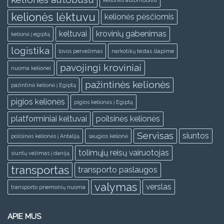
kelionės lėktuvu
kelionės pėsčiomis
keltuvai
krovinių gabenimas
kelionė į egiptą
logistika
lovos pervežimas
narkotikų testas šlapime
pavojingi kroviniai
nuoma kelionei
pažintinės kelionės
pažintinė kelionė į Egiptą
pigios kelionės
pigios kelionės į Egiptą
platforminiai keltuvai
poilsinės kelionės
Servisas
siuntos
poilsinės kelionės į Antaliją
saugios kelionė
tolimųjų reisų vairuotojas
siuntų vežimas į daniją
transportas
transporto paslaugos
valymas
verslas
transporto priemonių nuoma
APIE MUS