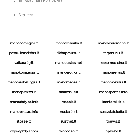
Talinas - Helsinkis keltas
Signeda.lt
manopomegiai.lt
manotechnika.lt
manovisuomene.lt
pasauliomaistas.lt
tiktarpmusu.lt
tarpmusu.lt
vaikas123.lt
manobustas.net
manomedicina.lt
manokompasas.lt
manoerotika.lt
manomenas.lt
manomarketingas.lt
manomenas.lt
manomokslas.lt
manoprekes.lt
manosalis.lt
manosportas.info
manostatyba.info
manoit.lt
kamtoreikia.lt
manoverslas.info
mada123.lt
spalvotaistorija.lt
itbaze.lt
justnet.lt
tnews.lt
cvpavyzdys.com
weboaze.lt
epbaze.lt