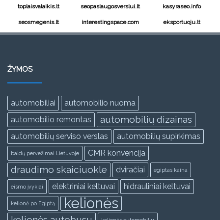
toplaisvalaikis.lt
seopaslaugosverslui.lt
kasyraseo.info
seosmegenis.lt
interestingspace.com
eksportuoju.lt
ŽYMOS
automobiliai
automobilio nuoma
automobilių dizainas
automobilio remontas
automobilių serviso verslas
automobilių supirkimas
CMR konvencija
baldų pervežimai Lietuvoje
draudimo skaiciuokle
dviračiai
egiptas kaina
elektriniai keltuvai
hidrauliniai keltuvai
eismo įvykiai
kelionės
kelionė po Egiptą
kelionės autobusu
kelionės automobiliu