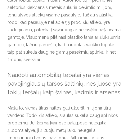
sektorius kiekvienais metais sukuria dešimtis milijonų
tonų alyvos atliekų visame pasaulyje. Tačiau statistika
rodo, kad pasaulyje net apie 95 proc. šių atliekų yra
sudeginama, patenka į sąvartyną ar neteisėtai pašalinama
gamtoje. Visuomenė piktinasi plastiko tarša ar šiukšlėmis
gamtoje, tačiau pamiršta, kad naudotas variklio tepalas
taip pat sukelia daug neigiamų pasekmių aplinkai ir net
žmonių sveikatai.
Naudoti automobilių tepalai yra vienas
pavojingiausių taršos šaltinių, nes juose yra
tokių teršalų kaip švinas, kadmis ir arsenas
Maža to, vienas litras naftos gali užteršti milijoną litrų
vandens. Todėl šis atliekų srautas sukelia daug aplinkos
problemų. Jei žiemą įvairiose patalpose nelegaliai
šildoma alyva, ji šiltuoju metų laiku nelegaliai
impregnuoja tvoras, paviljonus, šiltnamius ir kitas