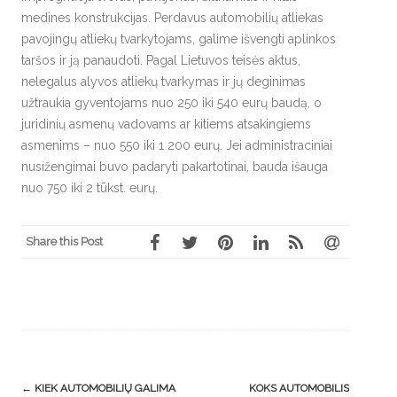
medines konstrukcijas. Perdavus automobilių atliekas
pavojingų atliekų tvarkytojams, galime išvengti aplinkos
taršos ir ją panaudoti. Pagal Lietuvos teisės aktus,
nelegalus alyvos atliekų tvarkymas ir jų deginimas
užtraukia gyventojams nuo 250 iki 540 eurų baudą, o
juridinių asmenų vadovams ar kitiems atsakingiems
asmenims – nuo 550 iki 1 200 eurų. Jei administraciniai
nusižengimai buvo padaryti pakartotinai, bauda išauga
nuo 750 iki 2 tūkst. eurų.
Share this Post
Post
←
KIEK AUTOMOBILIŲ GALIMA
KOKS AUTOMOBILIS