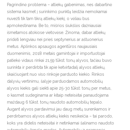
Pagrindinė problema – atliekų gabenimas, nes dabartinė
sistema kasmet į surinkimo punktą leidžia nemokamai
nuvežti tik tam tikrą atliekų kiekį, o vėliau bus
apmokestinama. Be to, mišrios šiukšlės dažniausiai
išmetamos atokiose vietovėse. Žinoma, dabar atliekų
pridėti lengviau nei prieš septynerius ar aštuonerius
metus. Aplinkos apsaugos agentūros naujausiais
duomenimis, 2018 metais gamintojai ir importuotojai
patiekė vidaus rinkai 21,59 tūkst. tonų alyvos, tačiau buvo
surinkta ir perdirbta tik apie ketvirtadalį alyvos atliekų,
skaičiuojant nuo viso rinkoje parduoto kiekio. Rinkos
dalyvių vertinimu, šalyje parduodamos automobilių
alyvos kiekis gali siekti apie 25-30 tūkst. tonų per metus,
o kasmet sudeginama ar kitaip neteisėtai panaudojama
maždaug 6 tūkst. tonų naudoto automobilių tepalo.
Augant alyvos pardavimui jau daug metų surenkamos ir
perdirbamos alyvos atliekų kiekis nesikeičia – tai parodo,
koks yra didelis neteisėtai ir netinkamai šalinamo naudoto
automobilių tepalo mastas. Automobilių ir pramonės