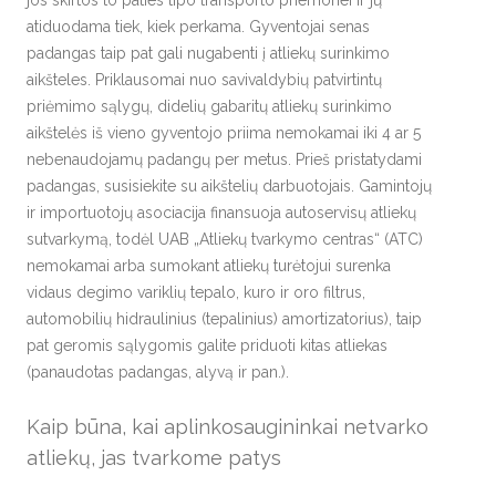
atiduodama tiek, kiek perkama. Gyventojai senas
padangas taip pat gali nugabenti į atliekų surinkimo
aikšteles. Priklausomai nuo savivaldybių patvirtintų
priėmimo sąlygų, didelių gabaritų atliekų surinkimo
aikštelės iš vieno gyventojo priima nemokamai iki 4 ar 5
nebenaudojamų padangų per metus. Prieš pristatydami
padangas, susisiekite su aikštelių darbuotojais. Gamintojų
ir importuotojų asociacija finansuoja autoservisų atliekų
sutvarkymą, todėl UAB „Atliekų tvarkymo centras“ (ATC)
nemokamai arba sumokant atliekų turėtojui surenka
vidaus degimo variklių tepalo, kuro ir oro filtrus,
automobilių hidraulinius (tepalinius) amortizatorius), taip
pat geromis sąlygomis galite priduoti kitas atliekas
(panaudotas padangas, alyvą ir pan.).
Kaip būna, kai aplinkosaugininkai netvarko
atliekų, jas tvarkome patys