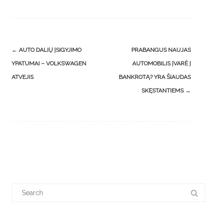
Post
←
AUTO DALIŲ ĮSIGYJIMO
PRABANGUS NAUJAS
navigation
YPATUMAI – VOLKSWAGEN
AUTOMOBILIS ĮVARĖ Į
ATVEJIS
BANKROTĄ? YRA ŠIAUDAS
SKĘSTANTIEMS
→
Search
for: