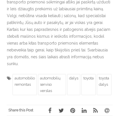
transporto priemonė sėkmingai atliks jai paskirtą užduoti
ir leis džiaugtis prekėmis už labiausiai priimtiną kainą.
Vėlgi, nebūtina visada keliauti į saloną, kad specialistai
patikrintų Jūsų auto ir pasakytų, ar jai viskas yra gerai.
Kartais kur kas paprastesnės ir patogesnis atvejis pačiam
stebėti mašinos kismus ir ieškotis informacijos, kodėl
vienas arba kitas transporto priemonės elementas
nebeveikia taip gerai, kaip tikėjotės prieš tai. Svarbiausia
yra domėtis, nes šiais laikais atrasti informaciją nebus
sunku.
automobilio
automobilių
dalys
toyota
toyota
remontas
serviso
dalys
verslas
Share this Post