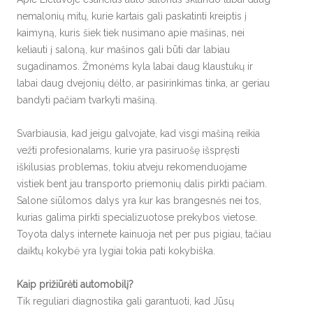
nemalonių mitų, kurie kartais gali paskatinti kreiptis į
kaimyną, kuris šiek tiek nusimano apie mašinas, nei
keliauti į saloną, kur mašinos gali būti dar labiau
sugadinamos. Žmonėms kyla labai daug klaustukų ir
labai daug dvejonių dėlto, ar pasirinkimas tinka, ar geriau
bandyti pačiam tvarkyti mašiną.
Svarbiausia, kad jeigu galvojate, kad visgi mašiną reikia
vežti profesionalams, kurie yra pasiruošę išspręsti
iškilusias problemas, tokiu atveju rekomenduojame
vistiek bent jau transporto priemonių dalis pirkti pačiam.
Salone siūlomos dalys yra kur kas brangesnės nei tos,
kurias galima pirkti specializuotose prekybos vietose.
Toyota dalys internete kainuoja net per pus pigiau, tačiau
daiktų kokybė yra lygiai tokia pati kokybiška.
Kaip prižiūrėti automobilį?
Tik reguliari diagnostika gali garantuoti, kad Jūsų