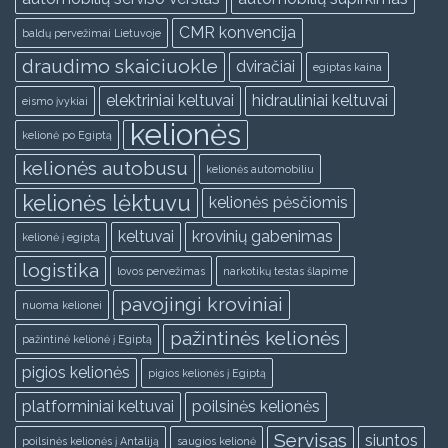
CMR konvencija
baldų pervežimai Lietuvoje
draudimo skaiciuokle
dviračiai
egiptas kaina
elektriniai keltuvai
hidrauliniai keltuvai
eismo įvykiai
kelionės
kelionė po Egiptą
kelionės autobusu
kelionės automobiliu
kelionės lėktuvu
kelionės pėsčiomis
keltuvai
krovinių gabenimas
kelionė į egiptą
logistika
lovos pervežimas
narkotikų testas šlapime
pavojingi kroviniai
nuoma kelionei
pažintinės kelionės
pažintinė kelionė į Egiptą
pigios kelionės
pigios kelionės į Egiptą
platforminiai keltuvai
poilsinės kelionės
Servisas
siuntos
poilsinės kelionės į Antaliją
saugios kelionė