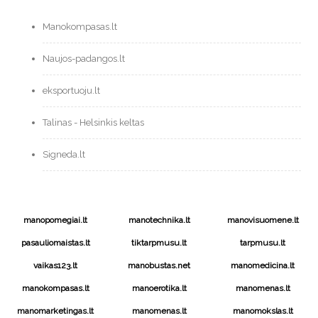
Manokompasas.lt
Naujos-padangos.lt
eksportuoju.lt
Talinas - Helsinkis keltas
Signeda.lt
manopomegiai.lt
manotechnika.lt
manovisuomene.lt
pasauliomaistas.lt
tiktarpmusu.lt
tarpmusu.lt
vaikas123.lt
manobustas.net
manomedicina.lt
manokompasas.lt
manoerotika.lt
manomenas.lt
manomarketingas.lt
manomenas.lt
manomokslas.lt