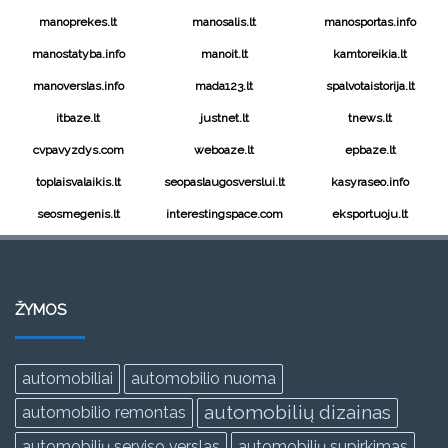
manoprekes.lt
manosalis.lt
manosportas.info
manostatyba.info
manoit.lt
kamtoreikia.lt
manoverslas.info
mada123.lt
spalvotaistorija.lt
itbaze.lt
justnet.lt
tnews.lt
cvpavyzdys.com
weboaze.lt
epbaze.lt
toplaisvalaikis.lt
seopaslaugosverslui.lt
kasyraseo.info
seosmegenis.lt
interestingspace.com
eksportuoju.lt
ŽYMOS
automobiliai
automobilio nuoma
automobilių dizainas
automobilio remontas
automobilių serviso verslas
automobilių supirkimas