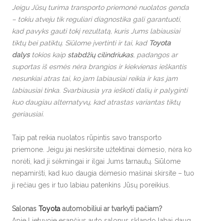
Jeigu Jūsų turima transporto priemonė nuolatos genda
– tokiu atveju tik reguliari diagnostika gali garantuoti,
kad pavyks gauti tokį rezultatą, kuris Jums labiausiai
tiktų bei patiktų. Siūlome įvertinti ir tai, kad
Toyota
dalys
tokios kaip
stabdžių cilindriukas
, padangos ar
suportas iš esmės nėra brangios ir kiekvienas ieškantis
nesunkiai atras tai, ko jam labiausiai reikia ir kas jam
labiausiai tinka. Svarbiausia yra ieškoti dalių ir palyginti
kuo daugiau alternatyvų, kad atrastas variantas tiktų
geriausiai.
Taip pat reikia nuolatos rūpintis savo transporto
priemone. Jeigu jai neskirsite užtektinai dėmesio, nėra ko
norėti, kad ji sėkmingai ir ilgai Jums tarnautų. Siūlome
nepamiršti, kad kuo daugia dėmesio mašinai skirsite – tuo
ji rečiau ges ir tuo labiau patenkins Jūsų poreikius.
Salonas
Toyota
automobiliui ar tvarkyti pačiam?
Apie Lietuvoje esančius auto salonus sklando labai daug