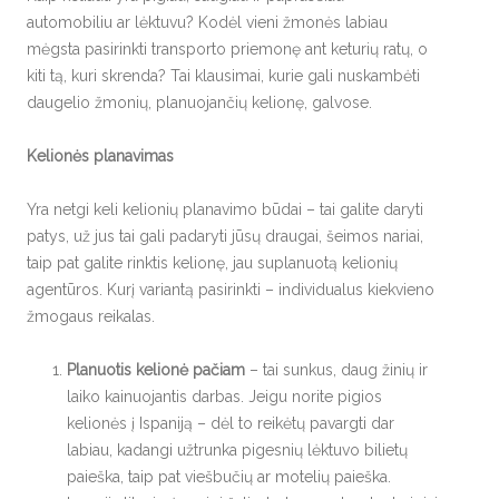
automobiliu ar lėktuvu? Kodėl vieni žmonės labiau
mėgsta pasirinkti transporto priemonę ant keturių ratų, o
kiti tą, kuri skrenda? Tai klausimai, kurie gali nuskambėti
daugelio žmonių, planuojančių kelionę, galvose.
Kelionės planavimas
Yra netgi keli kelionių planavimo būdai – tai galite daryti
patys, už jus tai gali padaryti jūsų draugai, šeimos nariai,
taip pat galite rinktis kelionę, jau suplanuotą kelionių
agentūros. Kurį variantą pasirinkti – individualus kiekvieno
žmogaus reikalas.
Planuotis kelionė pačiam
– tai sunkus, daug žinių ir
laiko kainuojantis darbas. Jeigu norite pigios
kelionės į Ispaniją – dėl to reikėtų pavargti dar
labiau, kadangi užtrunka pigesnių lėktuvo bilietų
paieška, taip pat viešbučių ar motelių paieška.