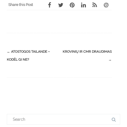
Share this Post
Post
←
ATOSTOGOS TAILANDE –
KROVINIŲ IR CMR DRAUDIMAS
navigation
KODĖL GI NE?
→
Search
for: