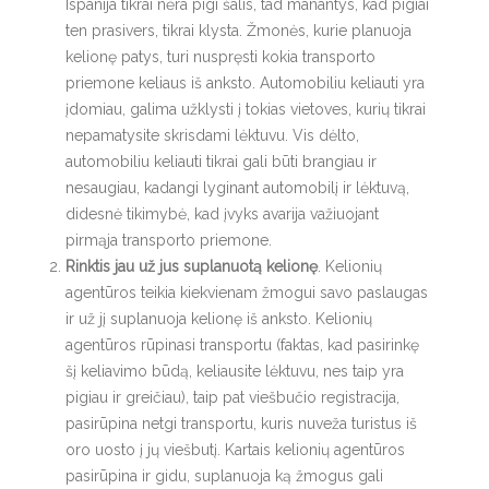
Ispanija tikrai nėra pigi šalis, tad manantys, kad pigiai
ten prasivers, tikrai klysta. Žmonės, kurie planuoja
kelionę patys, turi nuspręsti kokia transporto
priemone keliaus iš anksto. Automobiliu keliauti yra
įdomiau, galima užklysti į tokias vietoves, kurių tikrai
nepamatysite skrisdami lėktuvu. Vis dėlto,
automobiliu keliauti tikrai gali būti brangiau ir
nesaugiau, kadangi lyginant automobilį ir lėktuvą,
didesnė tikimybė, kad įvyks avarija važiuojant
pirmąja transporto priemone.
Rinktis jau už jus suplanuotą kelionę
. Kelionių
agentūros teikia kiekvienam žmogui savo paslaugas
ir už jį suplanuoja kelionę iš anksto. Kelionių
agentūros rūpinasi transportu (faktas, kad pasirinkę
šį keliavimo būdą, keliausite lėktuvu, nes taip yra
pigiau ir greičiau), taip pat viešbučio registracija,
pasirūpina netgi transportu, kuris nuveža turistus iš
oro uosto į jų viešbutį. Kartais kelionių agentūros
pasirūpina ir gidu, suplanuoja ką žmogus gali