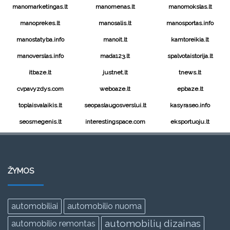
manomarketingas.lt
manomenas.lt
manomokslas.lt
manoprekes.lt
manosalis.lt
manosportas.info
manostatyba.info
manoit.lt
kamtoreikia.lt
manoverslas.info
mada123.lt
spalvotaistorija.lt
itbaze.lt
justnet.lt
tnews.lt
cvpavyzdys.com
weboaze.lt
epbaze.lt
toplaisvalaikis.lt
seopaslaugosverslui.lt
kasyraseo.info
seosmegenis.lt
interestingspace.com
eksportuoju.lt
ŽYMOS
automobiliai
automobilio nuoma
automobilių dizainas
automobilio remontas