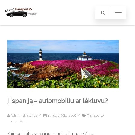
Į Ispaniją – automobiliu ar lėktuvu?
Administratorius
/
19 rugpjūčio, 2016
/
Transporto
priemonės
Kaip keliauti yra pigiau, saugiau ir paprasčiau –