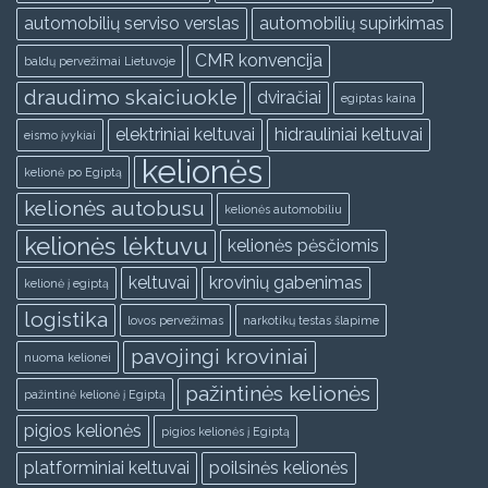
automobilių serviso verslas
automobilių supirkimas
CMR konvencija
baldų pervežimai Lietuvoje
draudimo skaiciuokle
dviračiai
egiptas kaina
elektriniai keltuvai
hidrauliniai keltuvai
eismo įvykiai
kelionės
kelionė po Egiptą
kelionės autobusu
kelionės automobiliu
kelionės lėktuvu
kelionės pėsčiomis
keltuvai
krovinių gabenimas
kelionė į egiptą
logistika
lovos pervežimas
narkotikų testas šlapime
pavojingi kroviniai
nuoma kelionei
pažintinės kelionės
pažintinė kelionė į Egiptą
pigios kelionės
pigios kelionės į Egiptą
platforminiai keltuvai
poilsinės kelionės