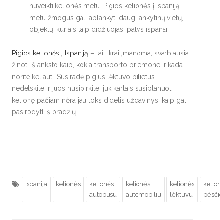
nuveikti kelionės metu. Pigios kelionės į Ispaniją
metu žmogus gali aplankyti daug lankytinų vietų,
objektų, kuriais taip didžiuojasi patys ispanai.
Pigios kelionės į Ispaniją
– tai tikrai įmanoma, svarbiausia
žinoti iš anksto kaip, kokia transporto priemone ir kada
norite keliauti. Susiradę pigius lėktuvo bilietus –
nedelskite ir juos nusipirkite, juk kartais susiplanuoti
kelionę pačiam nėra jau toks didelis uždavinys, kaip gali
pasirodyti iš pradžių.
Ispanija
kelionės
kelionės
kelionės
kelionės
kelio
autobusu
automobiliu
lėktuvu
pėsči