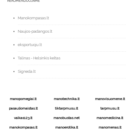
REKOMENDUOJAME
Manokompasas.lt
Naujos-padangos.lt
eksportuoju.lt
Talinas - Helsinkis keltas
Signeda.lt
manopomegiai.lt
manotechnika.lt
manovisuomene.lt
pasauliomaistas.lt
tiktarpmusu.lt
tarpmusu.lt
vaikas123.lt
manobustas.net
manomedicina.lt
manokompasas.lt
manoerotika.lt
manomenas.lt