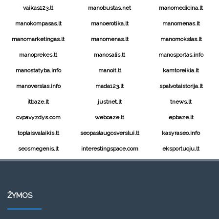
vaikas123.lt
manobustas.net
manomedicina.lt
manokompasas.lt
manoerotika.lt
manomenas.lt
manomarketingas.lt
manomenas.lt
manomokslas.lt
manoprekes.lt
manosalis.lt
manosportas.info
manostatyba.info
manoit.lt
kamtoreikia.lt
manoverslas.info
mada123.lt
spalvotaistorija.lt
itbaze.lt
justnet.lt
tnews.lt
cvpavyzdys.com
weboaze.lt
epbaze.lt
toplaisvalaikis.lt
seopaslaugosverslui.lt
kasyraseo.info
seosmegenis.lt
interestingspace.com
eksportuoju.lt
ŽYMOS