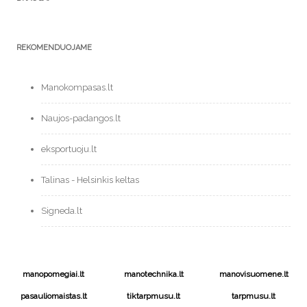
REKOMENDUOJAME
Manokompasas.lt
Naujos-padangos.lt
eksportuoju.lt
Talinas - Helsinkis keltas
Signeda.lt
manopomegiai.lt
manotechnika.lt
manovisuomene.lt
pasauliomaistas.lt
tiktarpmusu.lt
tarpmusu.lt