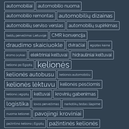
automobiliai
automobilio nuoma
automobilių dizainas
automobilio remontas
automobilių serviso verslas
automobilių supirkimas
CMR konvencija
baldų pervežimai Lietuvoje
draudimo skaiciuokle
dviračiai
egiptas kaina
elektriniai keltuvai
hidrauliniai keltuvai
eismo įvykiai
kelionės
kelionė po Egiptą
kelionės autobusu
kelionės automobiliu
kelionės lėktuvu
kelionės pėsčiomis
keltuvai
krovinių gabenimas
kelionė į egiptą
logistika
lovos pervežimas
narkotikų testas šlapime
pavojingi kroviniai
nuoma kelionei
pažintinės kelionės
pažintinė kelionė į Egiptą