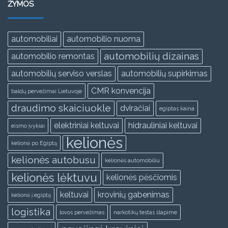
ŽYMOS
automobiliai
automobilio nuoma
automobilių dizainas
automobilio remontas
automobilių serviso verslas
automobilių supirkimas
CMR konvencija
baldų pervežimai Lietuvoje
draudimo skaiciuokle
dviračiai
egiptas kaina
elektriniai keltuvai
hidrauliniai keltuvai
eismo įvykiai
kelionės
kelionė po Egiptą
kelionės autobusu
kelionės automobiliu
kelionės lėktuvu
kelionės pėsčiomis
keltuvai
krovinių gabenimas
kelionė į egiptą
logistika
lovos pervežimas
narkotikų testas šlapime