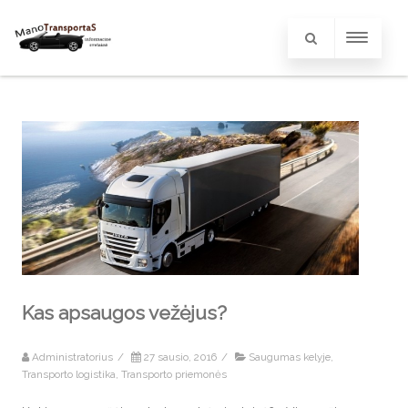
Kas apsaugos vežėjus?
Administratorius
/
27 sausio, 2016
/
Saugumas kelyje
,
Transporto logistika
,
Transporto priemonės