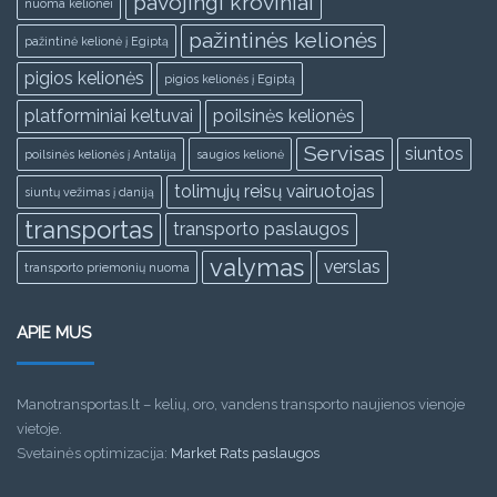
pavojingi kroviniai
nuoma kelionei
pažintinės kelionės
pažintinė kelionė į Egiptą
pigios kelionės
pigios kelionės į Egiptą
platforminiai keltuvai
poilsinės kelionės
Servisas
siuntos
poilsinės kelionės į Antaliją
saugios kelionė
tolimųjų reisų vairuotojas
siuntų vežimas į daniją
transportas
transporto paslaugos
valymas
verslas
transporto priemonių nuoma
APIE MUS
Manotransportas.lt – kelių, oro, vandens transporto naujienos vienoje
vietoje.
Svetainės optimizacija:
Market Rats paslaugos