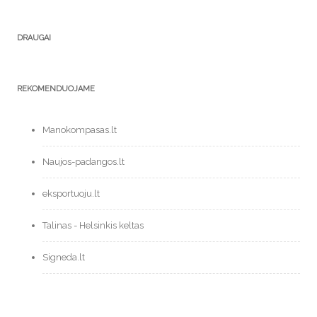
DRAUGAI
REKOMENDUOJAME
Manokompasas.lt
Naujos-padangos.lt
eksportuoju.lt
Talinas - Helsinkis keltas
Signeda.lt