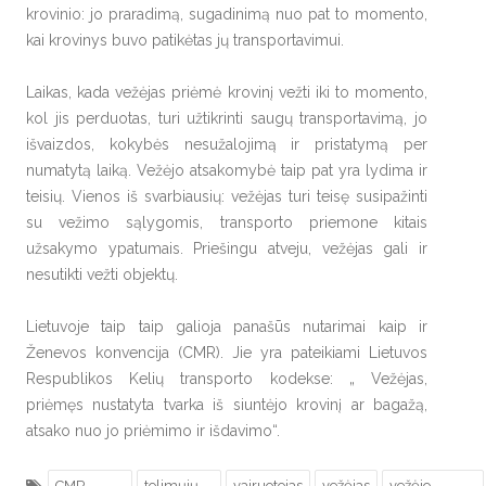
krovinio: jo praradimą, sugadinimą nuo pat to momento,
kai krovinys buvo patikėtas jų transportavimui.
Laikas, kada vežėjas priėmė krovinį vežti iki to momento,
kol jis perduotas, turi užtikrinti saugų transportavimą, jo
išvaizdos, kokybės nesužalojimą ir pristatymą per
numatytą laiką. Vežėjo atsakomybė taip pat yra lydima ir
teisių. Vienos iš svarbiausių: vežėjas turi teisę susipažinti
su vežimo sąlygomis, transporto priemone kitais
užsakymo ypatumais. Priešingu atveju, vežėjas gali ir
nesutikti vežti objektų.
Lietuvoje taip taip galioja panašūs nutarimai kaip ir
Ženevos konvencija (CMR). Jie yra pateikiami Lietuvos
Respublikos Kelių transporto kodekse: „ Vežėjas,
priėmęs nustatyta tvarka iš siuntėjo krovinį ar bagažą,
atsako nuo jo priėmimo ir išdavimo“.
CMR
tolimųjų
vairuotojas
vežėjas
vežėjo