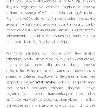
Kokia yra vežėjo atsakomybė ir teisė? Visus šiuos
dalykus reglamentuoja Ženevos Tarptautinio krovinių
vežimo konvencija (CMR), numatyta dar 1956 metais.
Pagrindinė vežėjo atsakomybė ir teisės suformavo atskirą
teisės sritį – transporto teisę, kuri būtent ir nustato, tvarko
ir sprendžia visus nesklandumus, susijusius su transporto
priemonėmis, kroviniais bei asmenimis, kurie vairuoja
automobilį, kitais žodžiais tariant, vežėjus.
Pagrindinis aspektas, kurį būtina žinoti tiek visiems
asmenims, pradėjusiems dirbti tolimųjų reisų vairuotojais,
tiek paprastais, individualių įmonių siuntų, krovinių
vežėjais, tiek tokių įmonių vadovams arba beveik visais
atvejais ir patiems užsakovams, tiekėjams ir pan. yra
pagrindinė
vežėjo atsakomybė
. Kokia ji? Pagrindiniame
viso pasaulio vežėjams taikomo įstatymo turinyje
teigiama, kad kroviniai, transportuojami tarptautiniais
maršrutais yra visiškoje vežėjo atsakomybėje. Tai reiškia,
jog vežėjas prisiima atsakomybę ir už visą, ir tik už dalį