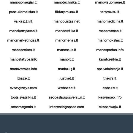
manopomegiai.lt
manotechnika.lt
manovisuomene.lt
pasauliomaistas.lt
tiktarpmusu.lt
tarpmusu.lt
vaikas123.lt
manobustas.net
manomedicina.lt
manokompasas.lt
manoerotika.lt
manomenas.lt
manomarketingas.lt
manomenas.lt
manomokslas.lt
manoprekes.lt
manosalis.lt
manosportas.info
manostatyba.info
manoit.lt
kamtoreikia.lt
manoverslas.info
mada123.lt
spalvotaistorija.lt
itbaze.lt
justnet.lt
tnews.lt
cvpavyzdys.com
weboaze.lt
epbaze.lt
toplaisvalaikis.lt
seopaslaugosverslui.lt
kasyraseo.info
seosmegenis.lt
interestingspace.com
eksportuoju.lt