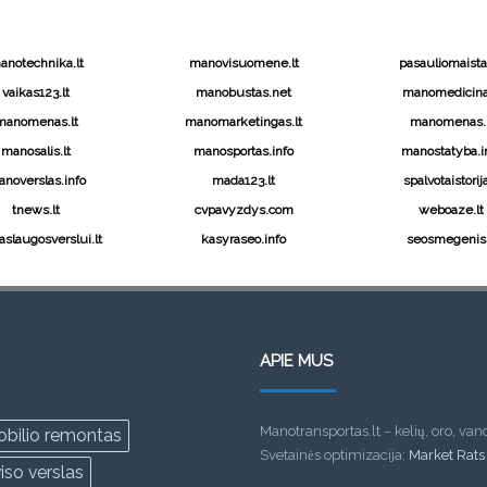
anotechnika.lt
manovisuomene.lt
pasauliomaistas
vaikas123.lt
manobustas.net
manomedicina.
manomenas.lt
manomarketingas.lt
manomenas.l
manosalis.lt
manosportas.info
manostatyba.i
noverslas.info
mada123.lt
spalvotaistorija
tnews.lt
cvpavyzdys.com
weboaze.lt
slaugosverslui.lt
kasyraseo.info
seosmegenis.
APIE MUS
Manotransportas.lt – kelių, oro, van
bilio remontas
Svetainės optimizacija:
Market Rats
iso verslas