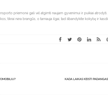
ransporto priemonė gali vėl atgimti naujam gyvenimui ir puikiai atrodyti.
kos, tikrai nėra brangūs, o tarnauja ilgai, tad išbandykite kokybę ir kasd
TOMOBILIU?
KADA LAIKAS KEISTI PADANGA