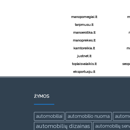
manopomegiai.lt
m
tarpmusu.lt
manoerotika.lt
manoprekes.lt
kamtoreikia.lt
ma
justnet.lt
toplaisvalaikis.lt
seopa
eksportuoju.lt
ŽYMOS
automobiliai
automobilio nuoma
automo
automobilių dizainas
automobilių serv