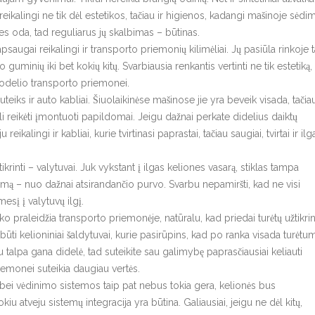
ikalingi ne tik dėl estetikos, tačiau ir higienos, kadangi mašinoje sėdi
s oda, tad reguliarus jų skalbimas – būtinas.
augai reikalingi ir transporto priemonių kilimėliai. Jų pasiūla rinkoje t
o guminių iki bet kokių kitų. Svarbiausia renkantis vertinti ne tik estetiką,
 modelio transporto priemonei.
ks ir auto kabliai. Šiuolaikinėse mašinose jie yra beveik visada, tačia
reikėti įmontuoti papildomai. Jeigu dažnai perkate didelius daiktų
eikalingi ir kabliai, kurie tvirtinasi paprastai, tačiau saugiai, tvirtai ir il
inti – valytuvai. Juk vykstant į ilgas keliones vasarą, stiklas tampa
emą – nuo dažnai atsirandančio purvo. Svarbu nepamiršti, kad ne visi
mesį į valytuvų ilgį.
praleidžia transporto priemonėje, natūralu, kad priedai turėtų užtikrint
būti kelioniniai šaldytuvai, kurie pasirūpins, kad po ranka visada turėtu
au talpa gana didelė, tad suteikite sau galimybę paprasčiausiai keliauti
emonei suteikia daugiau vertės.
i vėdinimo sistemos taip pat nebus tokia gera, kelionės bus
iu atveju sistemų integracija yra būtina. Galiausiai, jeigu ne dėl kitų,