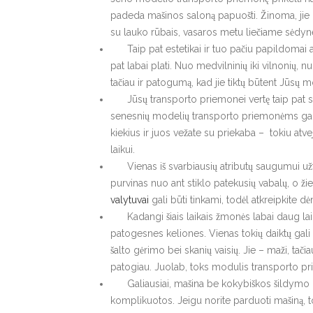
padeda mašinos saloną papuošti. Žinoma, jie re
su lauko rūbais, vasaros metu liečiame sėdyne
Taip pat estetikai ir tuo pačiu papildomai aps
pat labai plati. Nuo medvilninių iki vilnonių, nu
tačiau ir patogumą, kad jie tiktų būtent Jūsų
Jūsų transporto priemonei vertę taip pat sutei
senesnių modelių transporto priemonėms gali 
kiekius ir juos vežate su priekaba – tokiu atveju r
laikui.
Vienas iš svarbiausių atributų saugumui užtikr
purvinas nuo ant stiklo patekusių vabalų, o ži
valytuvai
gali būti tinkami, todėl atkreipkite dė
Kadangi šiais laikais žmonės labai daug laiko 
patogesnes keliones. Vienas tokių daiktų gali 
šalto gėrimo bei skanių vaisių. Jie – maži, tači
patogiau. Juolab, toks modulis transporto pri
Galiausiai, mašina be kokybiškos šildymo be
komplikuotos. Jeigu norite parduoti mašiną, tok