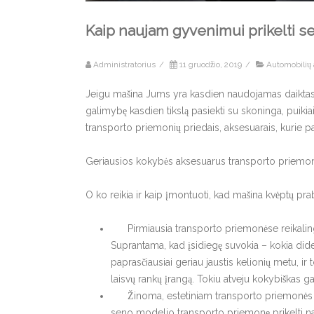
Kaip naujam gyvenimui prikelti 
Administratorius
/
11 gruodžio, 2019
/
Automobilių 
Jeigu mašina Jums yra kasdien naudojamas daiktas 
galimybę kasdien tikslą pasiekti su skoninga, puikia
transporto priemonių priedais, aksesuarais, kurie 
Geriausios kokybės aksesuarus transporto priemonėm
O ko reikia ir kaip įmontuoti, kad mašina kvėptų pr
Pirmiausia transporto priemonėse reikalinga 
Suprantama, kad įsidiegę suvokia – kokia didelė
paprasčiausiai geriau jaustis kelionių metu,
laisvų rankų įrangą. Tokiu atveju kokybiškas ga
Žinoma, estetiniam transporto priemonės apip
seno modelio transporto priemonę prikelti nauj