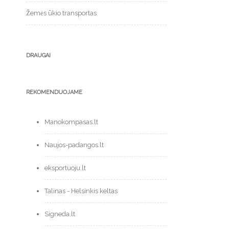
Žemės ūkio transportas
DRAUGAI
REKOMENDUOJAME
Manokompasas.lt
Naujos-padangos.lt
eksportuoju.lt
Talinas - Helsinkis keltas
Signeda.lt