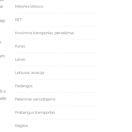
me
Kelionės lėktuvu
KET
aip
Krovininis transportas, pervežimai
u
Kuras
gam
Laivai
Lėktuvai, aviacija
Padangos
i ir
mėte
Patarimai vairuotojams
Prabangus transportas
Regitra