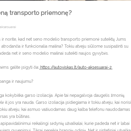
seną transporto priemonę?
aksesuarai
ir norite, kad net seno modelio transporto priemonė suteiktų Jums
i atrodančia ir funkcionalia mašina? Tokiu atveju siūlome susipažinti su
padeda net ir seno modelio mašinai suteikti naujos gyvybės.
s galite įsigyti čia:
https://autoviskas.lt/auto-aksesuarai-2
.
abanga ir naujumu?
kokybiška garso izoliacija. Apie tai nepagalvoja daugelis žmonių.
 iš jos yra nauda. Garso izoliacija įsidiegiama ir tokiu atveju, kai norisi
 ir tokiu atveju, kai asmuo važiuodamas daug kalba telefonu naudodamas
rsas yra būtinas.
avidalinimui reikalingi sėdynių užvalkalai, kurie padeda net ir labai
am gyvenimui. Tikrai nereikia brangių odinių. Net ir sintetiniai užvalka